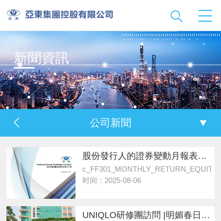
新聞資訊
公司新聞
股份發行人的證券變動月報表截至二零二五年七月三十一日止
c_FF301_MONTHLY_RETURN_EQUITY_V
时间：2025-08-06
UNIQLO研修團訪問 |明媚春日聚亞東 合作交流促發展